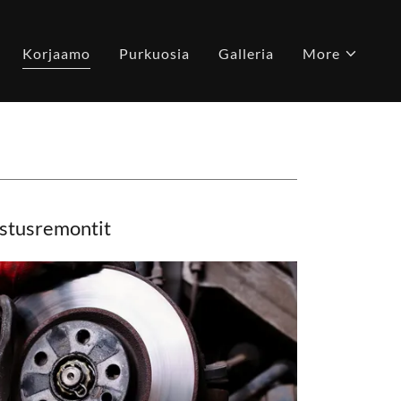
Korjaamo
Purkuosia
Galleria
More
astusremontit