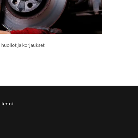
huollot ja korjaukset
tiedot