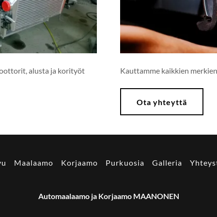
torit, alusta ja korityöt
Kauttamme kaikkien merkien 
Ota yhteyttä
vu
Maalaamo
Korjaamo
Purkuosia
Galleria
Yhteys
Automaalaamo ja Korjaamo MAANONEN