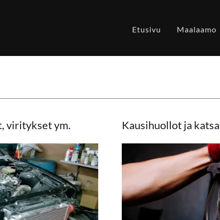
Etusivu
Maalaamo
 viritykset ym.
Kausihuollot ja kats